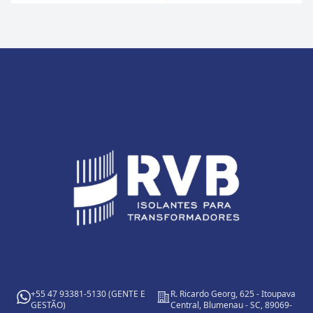
Footer
+55 47 93381-5130 (GENTE E
R. Ricardo Georg, 625 - Itoupava
Whatsapp
Endereco
GESTÃO)
Central, Blumenau - SC, 89069-